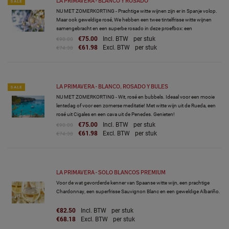
LA PRIMAVERA - BLANCO Y ROSADO
SALE
NU MET ZOMERKORTING - Prachtige witte wijnen zijn er in Spanje volop.
Maar ook geweldige rosé, We hebben een twee tintelfrisse witte wijnen
samengebracht en een superbe rosado in deze proefbox: een
Chardonnay, een Sauvignon Blanc en een gelauwerde rosé.
€75.00
Incl. BTW
per stuk
€90.00
€61.98
Excl. BTW
per stuk
€74.38
LA PRIMAVERA - BLANCO, ROSADO Y BULES
SALE
NU MET ZOMERKORTING - Wit, rosé en bubbels. Ideaal voor een mooie
lentedag of voor een zomerse meditatie! Met witte wijn uit de Rueda, een
rosé uit Cigales en een cava uit de Penedes. Genieten!
€75.00
Incl. BTW
per stuk
€90.00
€61.98
Excl. BTW
per stuk
€74.38
LA PRIMAVERA - SOLO BLANCOS PREMIUM
Voor de wat gevorderde kenner van Spaanse witte wijn, een prachtige
Chardonnay, een superfrisse Sauvignon Blanc en een geweldige Albariño.
€82.50
Incl. BTW
per stuk
€68.18
Excl. BTW
per stuk