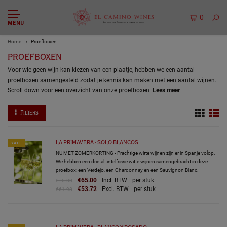
0
MENU
Home
Proefboxen
PROEFBOXEN
Voor wie geen wijn kan kiezen van een plaatje, hebben we een aantal
proefboxen samengesteld zodat je kennis kan maken met een aantal wijnen.
Scroll down voor een overzicht van onze proefboxen.
Lees meer
Filters
LA PRIMAVERA - SOLO BLANCOS
SALE
NU MET ZOMERKORTING - Prachtige witte wijnen zijn er in Spanje volop.
We hebben een drietal tintelfrisse witte wijnen samengebracht in deze
proefbox: een Verdejo, een Chardonnay en een Sauvignon Blanc.
€65.00
Incl. BTW
per stuk
€75.00
€53.72
Excl. BTW
per stuk
€61.98