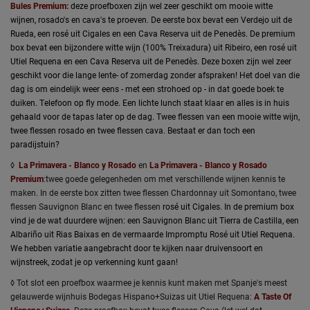
Bules Premium:
deze proefboxen zijn wel zeer geschikt om mooie witte
wijnen, rosado's en cava's te proeven. De eerste box bevat een Verdejo uit de
Rueda, een rosé uit Cigales en een Cava Reserva uit de Penedès. De premium
box bevat een bijzondere witte wijn (100% Treixadura) uit Ribeiro, een rosé uit
Utiel Requena en een Cava Reserva uit de Penedès. Deze boxen zijn w
el zeer
geschikt voor die lange lente- of zomerdag zonder afspraken! Het doel van die
dag is om eindelijk weer eens - met een strohoed op - in dat goede boek te
duiken. Telefoon op fly mode. Een lichte lunch staat klaar en alles is in huis
gehaald voor de tapas later op de dag. Twee flessen van een mooie witte wijn,
twee flessen rosado en twee flessen cava. Bestaat er dan toch een
paradijstuin?
◊
La Primavera - Blanco y Rosado
en
La Primavera - Blanco y Rosado
Premium
:twee goede gelegenheden om met verschillende wijnen kennis te
maken. In de eerste box zitten twee flessen Chardonnay uit Somontano, twee
flessen Sauvignon Blanc en twee flessen
rosé uit Cigales. In de premium box
vind je de wat duurdere wijnen: een Sauvignon Blanc uit Tierra de Castilla, een
Albariño uit Rias Baixas en de vermaarde Impromptu Rosé uit Utiel Requena.
We hebben variatie aangebracht door te kijken naar druivensoort en
wijnstreek, zodat je op verkenning kunt gaan!
◊ Tot slot een proefbox waarmee je kennis kunt maken met Spanje's meest
gelauwerde wijnhuis Bodegas Hispano+Suizas uit Utiel Requena:
A Taste Of