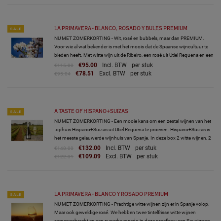
LA PRIMAVERA - BLANCO, ROSADO Y BULES PREMIUM
SALE
NU MET ZOMERKORTING - Wit, rosé en bubbels, maar dan PREMIUM.
Voor wie al wat bekender is met het moois dat de Spaanse wijncultuur te
bieden heeft. Met witte wijn uit de Ribeiro, een rosé uit Utiel Requena en een
cava uit de Penedes. Dat wordt genieten!
€95.00
Incl. BTW
per stuk
€115.00
€78.51
Excl. BTW
per stuk
€95.04
A TASTE OF HISPANO+SUIZAS
SALE
NU MET ZOMERKORTING - Een mooie kans om een zestal wijnen van het
tophuis Hispano+Suizas uit Utiel Requena te proeven. Hispano+Suizas is
het meeste gelauwerde wijnhuis van Spanje. In deze box 2 witte wijnen, 2
cava's, een rosado en een rode wijn van dit h
€132.00
Incl. BTW
per stuk
€148.00
€109.09
Excl. BTW
per stuk
€122.31
LA PRIMAVERA - BLANCO Y ROSADO PREMIUM
SALE
NU MET ZOMERKORTING - Prachtige witte wijnen zijn er in Spanje volop.
Maar ook geweldige rosé. We hebben twee tintelfrisse witte wijnen
samengebracht en een superbe rosado in deze proefbox: een Sauvignon