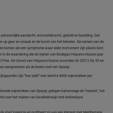
l persoonlijke aandacht, innovatiekracht, geduld en bezieling. Dat
en op geur en smaak en de kunst van het blenden. De namen van de
fles komen als een symphonie waar ieder instrument zijn plaats kent.
eer in de waardering die de wijnen van Bodegas Hispano+Suizas jaar
El Pais. De Cava's van Hispano+Suizas scoorden (in 2021) 94, 95 en
sen aangewezen als de beste rosé van Spanje.
jngaarden zijn "low yield" met slechts 4000 wijnstokken per
tionele wijnstreken van Spanje, gelegen halverwege de "meseta", het
atie voor het maken van kwaliteitswijn met herkenbare
 de stad Valencia en profiteert zo van een klimaat met Mediterrane