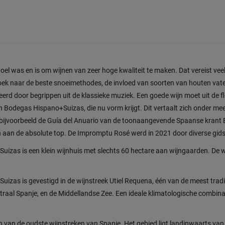
oel was en is om wijnen van zeer hoge kwaliteit te maken. Dat vereist vee
oek naar de beste snoeimethodes, de invloed van soorten van houten vat
reerd door begrippen uit de klassieke muziek. Een goede wijn moet uit de 
n Bodegas Hispano+Suizas, die nu vorm krijgt. Dit vertaalt zich onder m
n bijvoorbeeld de Guía del Anuario van de toonaangevende Spaanse krant 
 aan de absolute top. De Impromptu Rosé werd in 2021 door diverse gid
izas is een klein wijnhuis met slechts 60 hectare aan wijngaarden. De wi
izas is gevestigd in de wijnstreek Utiel Requena, één van de meest tradi
traal Spanje, en de Middellandse Zee. Een ideale klimatologische combin
n van de oudste wijnstreken van Spanje. Het gebied ligt landinwaarts van