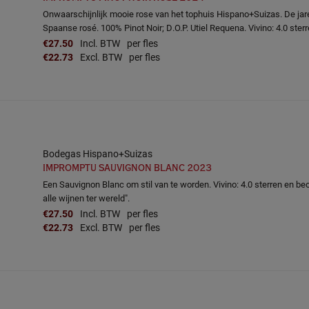
Onwaarschijnlijk mooie rose van het tophuis Hispano+Suizas. De jar
Spaanse rosé. 100% Pinot Noir; D.O.P. Utiel Requena. Vivino: 4.0 sterr
€27.50
Incl. BTW
per fles
€22.73
Excl. BTW
per fles
Bodegas Hispano+Suizas
IMPROMPTU SAUVIGNON BLANC 2023
Een Sauvignon Blanc om stil van te worden. Vivino: 4.0 sterren en be
alle wijnen ter wereld".
€27.50
Incl. BTW
per fles
€22.73
Excl. BTW
per fles