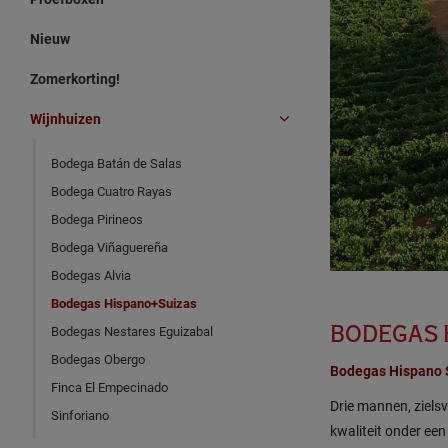
Nieuw
Zomerkorting!
Wijnhuizen
Bodega Batán de Salas
Bodega Cuatro Rayas
Bodega Pirineos
Bodega Viñaguereña
Bodegas Alvia
Bodegas Hispano+Suizas
BODEGAS 
Bodegas Nestares Eguizabal
Bodegas Obergo
Bodegas Hispano 
Finca El Empecinado
Drie mannen, ziels
Sinforiano
kwaliteit onder ee