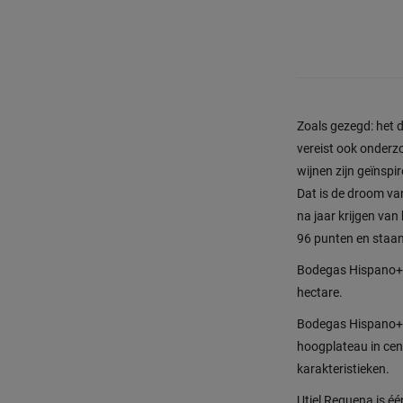
Zoals gezegd: het d
vereist ook onderz
wijnen zijn geïnspi
Dat is de droom va
na jaar krijgen va
96 punten en staan
Bodegas Hispano+Su
hectare.
Bodegas Hispano+Su
hoogplateau in cen
karakteristieken.
Utiel Requena is éé