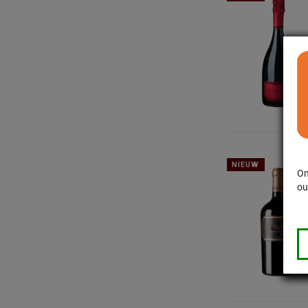
NIEUW
Om
ou