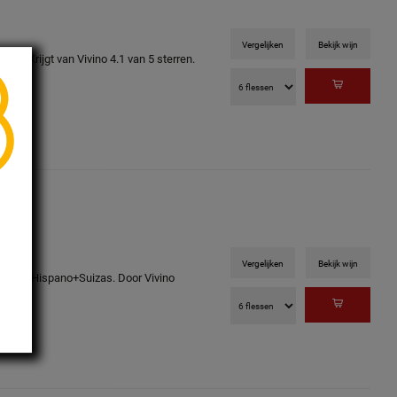
Vergelijken
Bekijk wijn
s! Krijgt van Vivino 4.1 van 5 sterren.
Vergelijken
Bekijk wijn
odegas Hispano+Suizas. Door Vivino