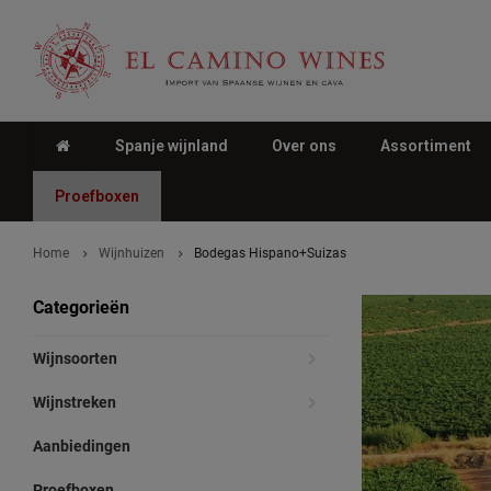
Spanje wijnland
Over ons
Assortiment
Proefboxen
Home
Wijnhuizen
Bodegas Hispano+Suizas
Categorieën
Wijnsoorten
Wijnstreken
Aanbiedingen
Proefboxen