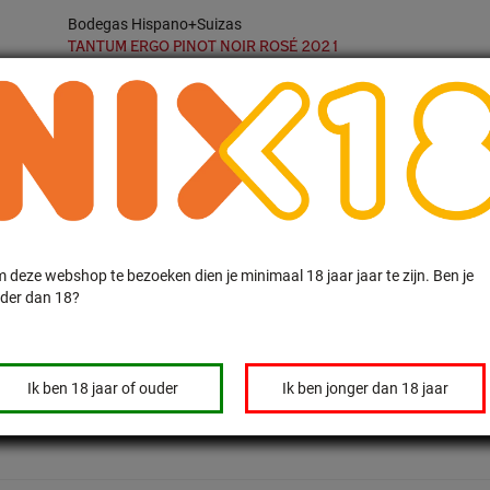
Bodegas Hispano+Suizas
TANTUM ERGO PINOT NOIR ROSÉ 2021
Een prachtige Cava Rosado van 100% Pinot Noir. Overladen met palmare
Champagne.....eat your heart out!
€27.50
Incl. BTW
per fles
€22.73
Excl. BTW
per fles
 deze webshop te bezoeken dien je minimaal 18 jaar jaar te zijn. Ben je
Bodegas Hispano+Suizas
der dan 18?
BOBOS FINCA CASA LA BORRACHA 2022
Een prachtige 100% Bobal! Een topwijn (D.O.P. Utiel Requena) van B
beloond met 4.2 uit 5 sterren.
Ik ben 18 jaar of ouder
Ik ben jonger dan 18 jaar
€29.50
Incl. BTW
per fles
€24.38
Excl. BTW
per fles