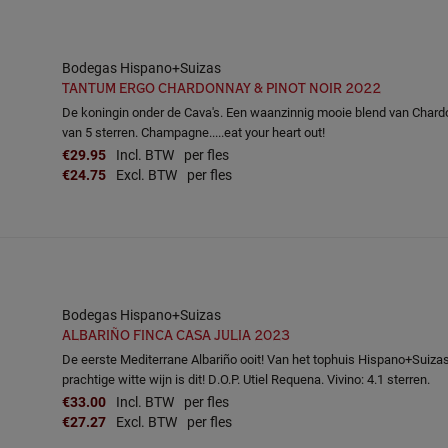
Bodegas Hispano+Suizas
TANTUM ERGO CHARDONNAY & PINOT NOIR 2022
De koningin onder de Cava's. Een waanzinnig mooie blend van Chardonn
van 5 sterren. Champagne.....eat your heart out!
€29.95
Incl. BTW
per fles
€24.75
Excl. BTW
per fles
Bodegas Hispano+Suizas
ALBARIÑO FINCA CASA JULIA 2023
De eerste Mediterrane Albariño ooit! Van het tophuis Hispano+Suiza
prachtige witte wijn is dit! D.O.P. Utiel Requena. Vivino: 4.1 sterren.
€33.00
Incl. BTW
per fles
€27.27
Excl. BTW
per fles