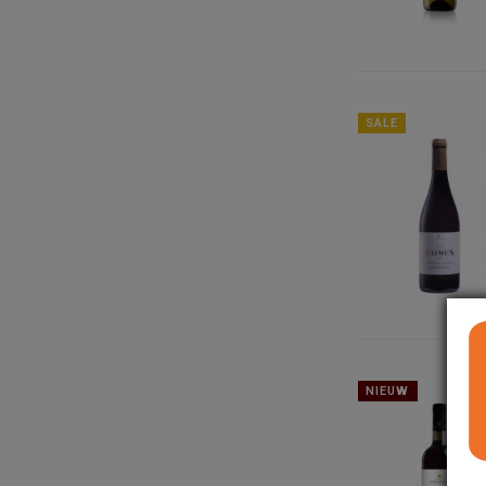
SALE
NIEUW