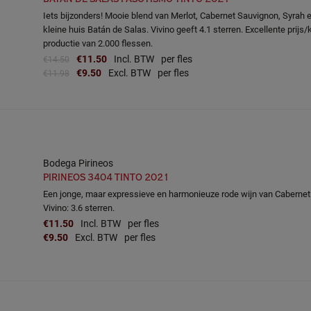
Iets bijzonders! Mooie blend van Merlot, Cabernet Sauvignon, Syrah
kleine huis Batán de Salas. Vivino geeft 4.1 sterren. Excellente prijs/
productie van 2.000 flessen.
€11.50
Incl. BTW
per fles
€14.50
€9.50
Excl. BTW
per fles
€11.98
Bodega Pirineos
PIRINEOS 3404 TINTO 2021
Een jonge, maar expressieve en harmonieuze rode wijn van Cabernet
Vivino: 3.6 sterren.
€11.50
Incl. BTW
per fles
€9.50
Excl. BTW
per fles