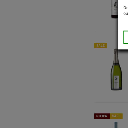
Om
ou
SALE
NIEUW
SALE