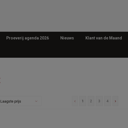
Proeverij agenda 2026
Nieuws
Klant van de Maand
E
Laagste prijs
1
2
3
4