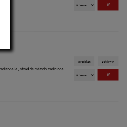
Vergelijken
Bekijk wijn
tionelle , ofwel de método tradicional