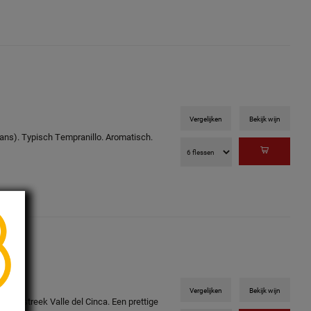
Vergelijken
Bekijk wijn
ans). Typisch Tempranillo. Aromatisch.
Vergelijken
Bekijk wijn
n de streek Valle del Cinca. Een prettige