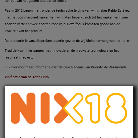
De rest van het gebied bestaat uit bossen.
Pas in 2012 begon men, onder de technische leiding van wijnmaker Pablo Estévez,
met het commercieel maken van wijn. Men beperkt zich tot het maken van twee
soorten witte en twee soorten rode wijn. Deze focus komt ten goede aan de
kwaliteit van het product.
De productie is vanzelfspreken beperkt gezien de vrij kleine omvang van het terroir.
Traditie komt hier samen met innovatie en de nieuwste technologie en het
resultaat mag er zijn!
Klik hier
voor meer informatie over de geschiedenis van Priorato de Razamonde.
Vinificatie van de Alter Tinto
Dit is een bijzondere blend van twee inheemse en echt bij deze streek horende
druivensoorten: Brancellao en Sousón. Handmatige oogst op de eigen wijngaarden.
Iedere druivensoort fermenteert apart bij gecontroleerde temperatuur in inox
vaten,waarna het subtiele proces van blending begint.
Kleur, geur en smaak van de Alter Tinto
In het glas een mooie granaatrode kleur met purperen tintelingen. Complexe neus.
Intense aroma's van rood fruit met dat prettige accent van rijping. In de mond vol