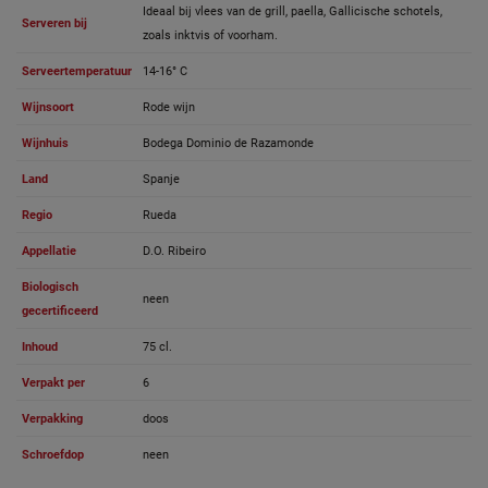
Ideaal bij vlees van de grill, paella, Gallicische schotels,
Serveren bij
zoals inktvis of voorham.
Serveertemperatuur
14-16° C
Wijnsoort
Rode wijn
Wijnhuis
Bodega Dominio de Razamonde
Land
Spanje
Regio
Rueda
Appellatie
D.O. Ribeiro
Biologisch
neen
gecertificeerd
Inhoud
75 cl.
Verpakt per
6
Verpakking
doos
Schroefdop
neen