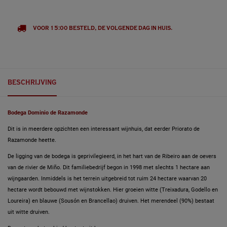
VOOR 15:00 BESTELD, DE VOLGENDE DAG IN HUIS.
BESCHRIJVING
Bodega Dominio de Razamonde
Dit is in meerdere opzichten een interessant wijnhuis, dat eerder Priorato de
Razamonde heette.
De ligging van de bodega is geprivilegieerd, in het hart van de Ribeiro aan de oevers
van de rivier de Miño. Dit familiebedrijf begon in 1998 met slechts 1 hectare aan
wijngaarden. Inmiddels is het terrein uitgebreid tot ruim 24 hectare waarvan 20
hectare wordt bebouwd met wijnstokken. Hier groeien witte (Treixadura, Godello en
Loureira) en blauwe (Sousón en Brancellao) druiven. Het merendeel (90%) bestaat
uit witte druiven.