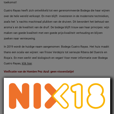
toekomst!
Cuatro Rayas heeft zich ontwikkeld tot een gerenommeerde Bodega die haar wijnen
over de hele wereld verkoopt. En men blijft investeren in de modernste technieken,
zoals het ´s nachts machinaal plukken van de druiven. Dit bevordert het behoud van
aroma´s en de kwaliteit van de druif. De bodega blijft trouw aan haar principes: wijn
maken van goede kwaliteit met een goede prijs-kwaliteit verhouding en blijven
zoeken naar vernieuwing.
In 2019 wordt de huidige naam aangenomen: Bodega Cuatro Rayas. Het huis maakt
thans een scala van wijnen: van frisse Verdejo's tot serieuze Ribera del Duero's en
Rioja's. En men werkt veel biologisch en vegan! Voor meer informatie over Bodega
Cuatro Rayas,
klik hier
.
Vinificatie van de Hombre Pez Azul:
geen visserslatijn!
Hombre Pez Azul wordt gemaakt van de beste Verdejo druiven uit de Rueda (D.O.
Rueda).
Na de nachtelijke oogst, de selectie en de persing vindt fermentatie plaats
in rvs-vaten gedurende 21 dagen bij een temperatuur van 15ºC. Maceratie (het
weken van de schillen in de gistende wijn) gedurende 4 uur bij 6ºC. De wijn wordt
gebottled in de typische blauwe fles. Vegan wijn.
Kleur, geur en smaak van de Hombre Pez Azul