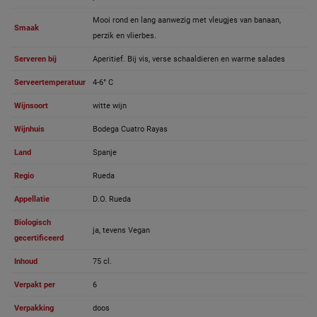
Mooi rond en lang aanwezig met vleugjes van banaan,
Smaak
perzik en vlierbes.
Serveren bij
Aperitief. Bij vis, verse schaaldieren en warme salades
Serveertemperatuur
4-6° C
Wijnsoort
witte wijn
Wijnhuis
Bodega Cuatro Rayas
Land
Spanje
Regio
Rueda
Appellatie
D.O. Rueda
Biologisch
ja, tevens Vegan
gecertificeerd
Inhoud
75 cl.
Verpakt per
6
Verpakking
doos