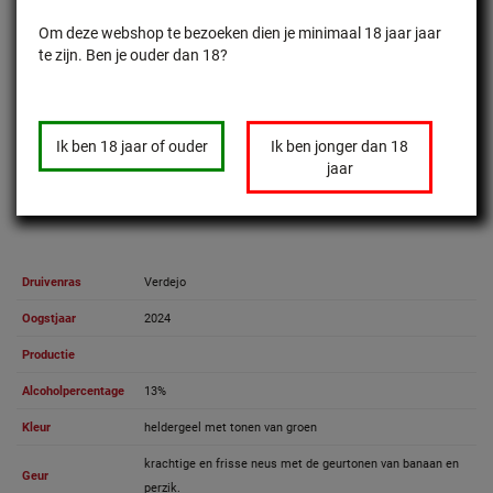
Hombre Pez Azul heeft een heldere lichtgele kleur met groene tonen en geeft een
Om deze webshop te bezoeken dien je minimaal 18 jaar jaar
krachtige en frisse neus met de geurtonen van banaan en perzik. De smaak is rond
te zijn. Ben je ouder dan 18?
en blijft lang aanwezig met vleugjes van banaan, perzik en vlierbes.
Prima Vivino score van 3.6 sterren voor een prettig geprijsde Verdejo.
Ik ben 18 jaar of ouder
Ik ben jonger dan 18
jaar
Lees meer over Bodega Cuatro Rayas
Druivenras
Verdejo
Oogstjaar
2024
Productie
Alcoholpercentage
13%
Kleur
heldergeel met tonen van groen
krachtige en frisse neus met de geurtonen van banaan en
Geur
perzik.