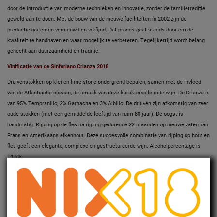
door de introductie van moderne technieken en innovatie, zonder de familietraditie
geweld aan te doen. Met de bouw van de nieuwe faciliteiten in 2002 zijn de
productiesystemen vernieuwd en verfijnd. Dat proces gaat steeds door om de
kwaliteit te handhaven en waar mogelijk te verbeteren. Tegelijkertijd wordt belang
gehecht aan duurzaamheid en traditie.
Vinificatie van de Sinforiano Crianza 2018
Druivenstokken op klei en lime-stone ondergrond bepalen, samen met de invloed
van de Atlantische oceaan, de smaak van deze karaktervolle rode wijn. De Crianza is
van 95% Tempranillo, 2% Garnacha en 3% Albillo. De druiven zijn afkomstig van zeer
oude stokken (met een gemiddelde leeftijd van ruim 80 jaar). De oogst is
handmatig. Rijping op de fles na rijping gedurende 22 maanden op nieuwe vaten van
Frans en Amerikaans eikenhout. Deze succesvolle combinatie van rijping op hout en
fles geeft een elegante, complexe en gestructureerde wijn. Alcoholpercentage is
14.5%.
Dit is een zeer kleine productie van 4.804 flessen.
Kleur, geur en smaak van de Sinforiano Crianza 2018
Picota kersenrood. Complexe en elegante neus van cederhout, kruiden, tabak,
maarts viooltje en moerbei. Zachte, goed gevulde smaak. Afdronk met zwart fruit.