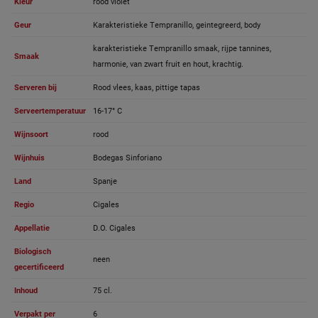
Kleur
rood violet
Geur
Karakteristieke Tempranillo, geintegreerd, body
karakteristieke Tempranillo smaak, rijpe tannines,
Smaak
harmonie, van zwart fruit en hout, krachtig.
Serveren bij
Rood vlees, kaas, pittige tapas
Serveertemperatuur
16-17° C
Wijnsoort
rood
Wijnhuis
Bodegas Sinforiano
Land
Spanje
Regio
Cigales
Appellatie
D.O. Cigales
Biologisch
neen
gecertificeerd
Inhoud
75 cl.
Verpakt per
6