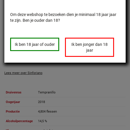
Lang. Op natuurlijke wijze gestabiliseerd, dus kan soms, in koude omstandigheden,
een lichte robe ontwikkelen. Maar zoals men weet, doet dat aan kwaliteit en smaak
Om deze webshop te bezoeken dien je minimaal 18 jaar jaar
niet af.
te zijn. Ben je ouder dan 18?
Guía Peñin 2021: 91
Gran Medalla de Oro Mundus Vini 2021
Ik ben 18 jaar of ouder
Ik ben jonger dan 18
Vivino: 4.1 sterren
jaar
Lees meer over Sinforiano
Druivenras
Tempranillo
Oogstjaar
2018
Productie
4,804 flessen
Alcoholpercentage
14,5 %