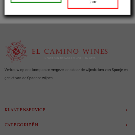
jaar
Vertrouw op ons kompas en vergezel ons door de wijnstreken van Spanje en
geniet van de Spaanse wijnen.
KLANTENSERVICE
CATEGORIEËN