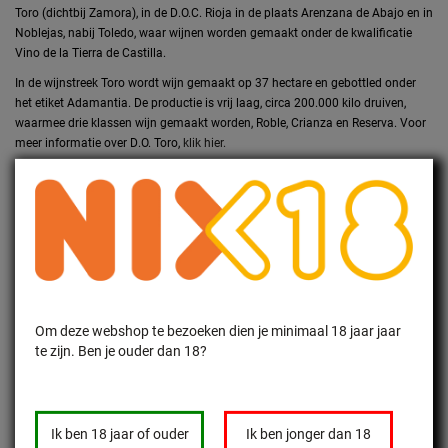
Toro (dichtbij Zamora), in de D.O.C. Rioja in de plaats Arenzana de Abajo en in
Noblejas, nabij Toledo, waar wijnen worden gemaakt onder de kwalificatie
Vino de la Tierra de Castilla.
In de wijnstreek Toro wordt wijn gemaakt op 37 hectare en gebottled onder
het etiket Adamantia. De productie is vrij laag, circa 200.000 kilo druiven,
waarmee drie klassen wijn gemaakt worden, Roble, Crianza en Reserva. Voor
meer informatie over D.O. Toro,
klik hier.
In La Rioja wordt wijn gemaakt en gebottled onder het merk Vega Caledonia.
Het betreft hier zowel witte als rode wijn, met een productie van circa 500.000
kilo druiven. Voor de witte wijn wordt primair de Viura druif gebruikt. De jonge
rode wijn is primair 100% Tempranillo. Voor de Crianza en Reserva wordt
gewerkt met 90 - 95% Tempranillo en wordt 5-10% Garnacha toegevoegd.
Voor meer informatie over D.O.C. Rioja,
klik hier
.
Om deze webshop te bezoeken dien je minimaal 18 jaar jaar
te zijn. Ben je ouder dan 18?
MELD JE AAN VOOR ONZE NIEUWSBRIEF
Ontvang de laatste updates, nieuws en aanbiedingen via email
Ik ben 18 jaar of ouder
Ik ben jonger dan 18