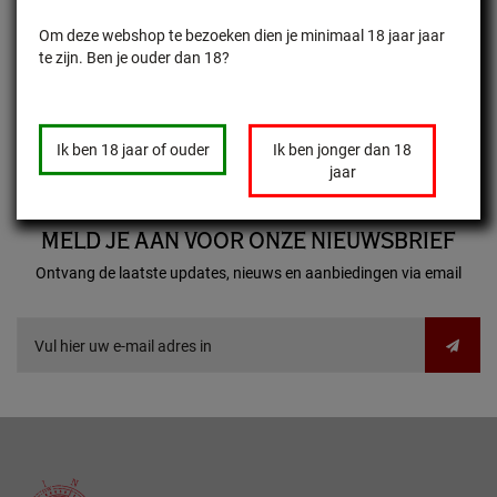
23 Feb 2023
Ons kompas achterna! Deel 3: Somontano (2) -
Om deze webshop te bezoeken dien je minimaal 18 jaar jaar
februari 2023
te zijn. Ben je ouder dan 18?
Na de bezoeken aan Pirineos en Finca Valonga, gaan we nu naar
Bodegas Obergo iets buiten Barbastro. Het werd een bijzondere dag!
Show next articles...
Ik ben 18 jaar of ouder
Ik ben jonger dan 18
jaar
MELD JE AAN VOOR ONZE NIEUWSBRIEF
Ontvang de laatste updates, nieuws en aanbiedingen via email