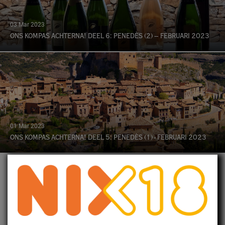
03 Mar 2023
ONS KOMPAS ACHTERNA! DEEL 6: PENEDÈS (2) – FEBRUARI 2023
01 Mar 2023
ONS KOMPAS ACHTERNA! DEEL 5: PENEDÈS (1) - FEBRUARI 2023
28 Feb 2023
Ons kompas achterna! Deel 4: Somontano (3) -
februari 2023
Op onze laatste dag in Somontano bezoeken we Bodegas Batán de
Salas, even buiten Barbastro.