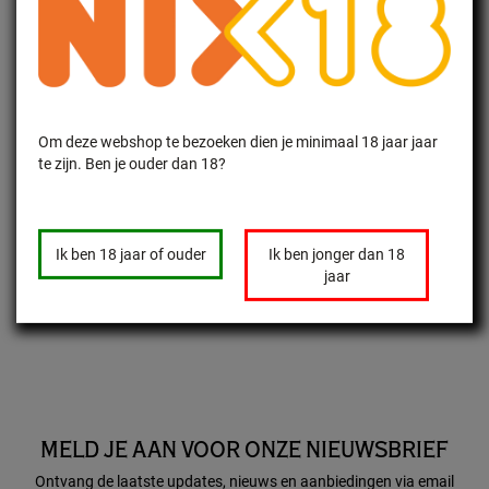
een echte wijn-fontein is (van Bodegas Irache) voor de vermoeide
pelgrims. Ik kwam daar om 9 uur langs en het was zelfs voor mij wat te
vroeg voor een proeverij; die avond de schade uiteraard ingehaald!
Daarna gaat de tocht door Spanje’s bekendste wijngebied, Rioja en dan
via Tierra de León, El Bierzo en Rias Baixas naar Santiago de
Compostela.
Om deze webshop te bezoeken dien je minimaal 18 jaar jaar
Tijdens mijn Camino viel ook mijn besluit om de advocatuur na bijna 43
te zijn. Ben je ouder dan 18?
jaar vaarwel te zeggen en in de toekomst eindelijk “iets met wijn” te
gaan doen. Dat speelde al langer door mijn hoofd, maar de fraaie
uitzichten over mooie wijngaarden die ik onderweg had, hebben zeker
hun bijdrage geleverd!
Ik ben 18 jaar of ouder
Ik ben jonger dan 18
jaar
MELD JE AAN VOOR ONZE NIEUWSBRIEF
Ontvang de laatste updates, nieuws en aanbiedingen via email