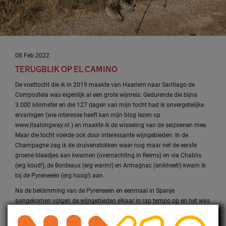
08 Feb 2022
TERUGBLIK OP EL CAMINO
De voettocht die ik in 2019 maakte van Haarlem naar Santiago de
Compostela was eigenlijk al een grote wijnreis. Gedurende die bijna
3.000 kilometer en die 127 dagen van mijn tocht had ik onvergetelijke
ervaringen (wie interesse heeft kan mijn blog lezen op
www.itsalongway.nl
) en maakte ik de wisseling van de seizoenen mee.
Maar die tocht voerde ook door interessante wijngebieden. In de
Champagne zag ik de druivenstokken waar nog maar net de eerste
groene blaadjes aan kwamen (overnachting in Reims) en via Chablis
(erg koud!), de Bordeaux (erg warm!) en Armagnac (snikheet!) kwam ik
bij de Pyreneeën (erg hoog!) aan.
Na de beklimming van de Pyreneeën en eenmaal in Spanje
aangekomen volgen de wijngebieden elkaar in rap tempo op en het was
mooi om te zien hoe de wijnstokken kleur en de trossen volume kregen
naarmate mijn tocht vorderde. Eerst Navarra, waar langs de Camino